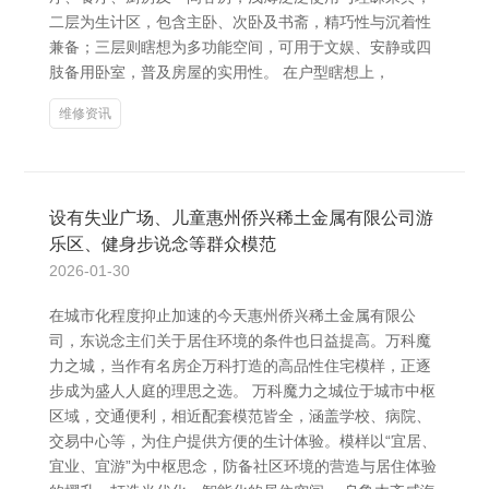
二层为生计区，包含主卧、次卧及书斋，精巧性与沉着性
兼备；三层则瞎想为多功能空间，可用于文娱、安静或四
肢备用卧室，普及房屋的实用性。 在户型瞎想上，
维修资讯
设有失业广场、儿童惠州侨兴稀土金属有限公司游
乐区、健身步说念等群众模范
2026-01-30
在城市化程度抑止加速的今天惠州侨兴稀土金属有限公
司，东说念主们关于居住环境的条件也日益提高。万科魔
力之城，当作有名房企万科打造的高品性住宅模样，正逐
步成为盛人人庭的理思之选。 万科魔力之城位于城市中枢
区域，交通便利，相近配套模范皆全，涵盖学校、病院、
交易中心等，为住户提供方便的生计体验。模样以“宜居、
宜业、宜游”为中枢思念，防备社区环境的营造与居住体验