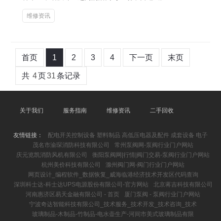
维修资讯
首页
1
2
3
4
下一页
末页
共
4
页
31
条记录
关于我们
服务指南
维修资讯
二手回收
友情链接：
配电开关控制设备 塑料制品 高低压电器及配件 成套设备 电子
茂名市渝琛消防科技有限公司
常州泵阀网-泵阀行业门户网站
庆元览凯消防风机有限公司
衡阳泵阀网|行情|阀门交易-泵阀行业门户网站
杭州美价科技有限公司
滁州阀门网-阀门行业门户网站
网页设计_编程软件_数据恢复_威海临港经济技术开发区代码查询
深圳科士达-科士达UPS电源股份有限公司-官方网站
北京蒋吉科技有限公司
河南惠济区易天金融有限公司 - 首页
厦门泵阀 - 泵阀行业门户网站
宁波奇达智能科技有限公司_技术服务_技术开发_技术咨询_技术
玻璃制品-木制品-竹制品-电水壶生产-河间市美式玻璃制品有限