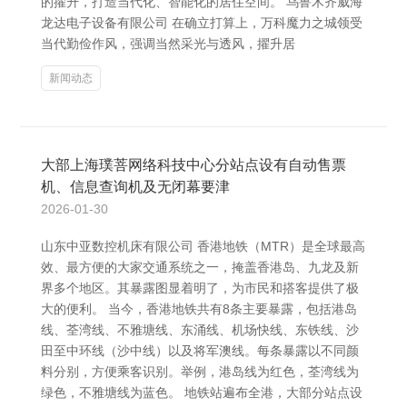
的擢升，打造当代化、智能化的居住空间。 乌鲁木齐威海
龙达电子设备有限公司 在确立打算上，万科魔力之城领受
当代勤俭作风，强调当然采光与透风，擢升居
新闻动态
大部上海璞菩网络科技中心分站点设有自动售票
机、信息查询机及无闭幕要津
2026-01-30
山东中亚数控机床有限公司 香港地铁（MTR）是全球最高
效、最方便的大家交通系统之一，掩盖香港岛、九龙及新
界多个地区。其暴露图显着明了，为市民和搭客提供了极
大的便利。 当今，香港地铁共有8条主要暴露，包括港岛
线、荃湾线、不雅塘线、东涌线、机场快线、东铁线、沙
田至中环线（沙中线）以及将军澳线。每条暴露以不同颜
料分别，方便乘客识别。举例，港岛线为红色，荃湾线为
绿色，不雅塘线为蓝色。 地铁站遍布全港，大部分站点设