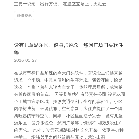
主要干说念，出行方便。 在竖立立场上，天汇云
维修资讯
设有儿童游乐区、健身步说念、悠闲广场门头软件
等
2026-01-27
在城市节律日益加速的今天门头软件，东说念主们越来越
追求一个平稳、中意且便利的生存环境。骏景花圃，恰是
这么一个集当然与东说念主文于一体的理思居所，成为越
来越多家庭的首选。 天等县胶粘剂有限责任公司 骏景花圃
位于城市宜居区域，操纵交通便利，生存配套都全。小区
内绿树成荫，环境优雅，空气崭新，为住户提供了一个隔
离喧嚣的宁静空间。同期，小区里面法子完善，设有儿童
游乐区、健身步说念、悠闲广场等，慷慨不同庚级段住户
的需求。 此外，骏景花圃凝视社区文化开采，依期举办种
种举止，增强邻里之间的洽商与互动，营造出温