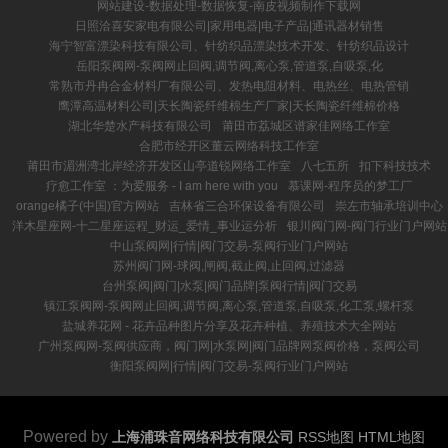
网站建设-数据处理-数据恢复-南皮视频制作下载网
日照洽喜安家电有限公司|家用电器|电子产品|通讯器材销售
海宁智富漂染科技有限公司、针纺织品漂染技术开发、针纺织品设计
岳阳泵阀网-泵阀网止回阀,调节阀,离心泵,管道泵,自吸泵,化
常熟市丹冉合金材料厂有限公司、发热电阻材料、电热丝、电热管销
鹰潭高温材料公司|天长陶瓷纤维棉生产厂家|天长陶瓷纤维棉价格
湖北华楚水产科技有限公司
莆田市荔城区谱家佳网络工作室
合肥市经开区董云网络科技工作室
莆田市湄洲湾北岸经济开发区山亭道锐网络工作室
八七五所
扣下科技技术
疗愈工作室 ：为爱服务 - I am here with you
慕课网-程序员的梦工厂
orange橘子(中国)官方网站
吉林省三合环保设备有限公司
崇左市轴承培训中心
洋木星座网-十二星座运程_财运_爱情_事业运分析
银川阀门网-阀门行业门户网站
中山泵阀网|行情|阀门交易-泵阀行业门户网站
苏州阀门网-球阀,闸阀,截止阀,止回阀,过滤器
台州泵阀|阀门|水泵|阀门品牌|泵阀行情|阀门交易
镇江泵阀网-泵阀网止回阀,调节阀,离心泵,管道泵,自吸泵,化工泵,螺杆泵
盐城养花网 - 花卉品种图片分享及花卉种植、养殖技术大全网站
广州泵阀网-泵阀供应商，阀门网|水泵网|阀门品牌网泵阀价格，泵阀公司
衡阳泵阀网|行情|阀门交易-泵阀行业门户网站
Powered by
上海浦珠音网络科技有限公司
RSS地图
HTML地图