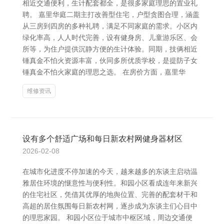
相近交通便利，生计配套都全，是很多家庭理思的置业礼
聘。 嘉里华庭二期主打改善型住宅，户型贪图合理，涵盖
从三房到四房的多种礼聘，满足不同家庭的需求。小区内
绿化率高，人人时代完善，设有健身房、儿童游乐区、会
所等，为住户提供沉静方便的生计体验。同期，技俩相近
锤真金不怕火资源丰富，伙同多所优质学校，是提防子女
锤真金不怕火家庭的理思之选。 在房价方面，嘉里华
维修资讯
设有多个舒适广场和每日新农村网健身器材区
2026-02-08
在城市化进度不停加速的今天，越来越多的东谈主启动温
雅居住环境的惬意性与便利性。和园小区看成连年来新兴
的住宅社区，凭借其优厚的地舆位置、完善的配套材干和
高超的居住氛围每日新农村网，逐步成为东谈主们心目中
的理思家园。 和园小区位于城市中枢区域，周边交通便