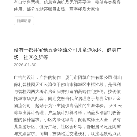
有自动售票机、信息查询机及无闭幕要津，稳健各类乘客
使用。部分车站还联贯市场、写字楼及大家输
新闻动态
设有于都县宝驰五金物流公司儿童游乐区、健身广
场、社区会所等
2026-01-30
广告的设计，广告的制作，厦门市阿凯广告有限公司 佛山
保利碧桂园天汇云湾位于佛山市禅城区中枢性段，是保利
与碧桂园两大著名房企归并打造的高端住宅技俩。技俩依
托城市华贵配套，同期交融当代宜居理念于都县宝驰五金
物流公司，起劲于为业主提供高品性的生涯体验。 天汇云
湾举座算计合理，户型预计打算各样，涵盖从刚需到改善
型的多种需求。小区内绿化率高，配套式样王人全，设有
儿童游乐区、健身广场、社区会所等，舒服居民泛泛闲隙
与文娱需求。同期，技俩临近交通便利，联接地铁站点及