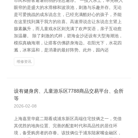
市民和搭客避暑削弱的理思遴荐。 一投入乐土，率先映入
眼帘的是盛大的水滑梯和波浪池，刺激与乐趣并存。无论
是可爱挑战的成东说念主，已经充满酷好心的孩子，齐能
在这里找到属于我方的欣喜。高速滑说念让东说念主肾上
腺素飙升，而儿童戏水区则充满了欢声笑语，亲子互动愈
加温馨。 除了刺激的式样，碧海金沙还设有大型海潮池，
模拟真确海潮，让搭客仿佛跻身海边。在阳光下，水花四
溅，冰寒温和，是消暑的最好阵势。此外，园内还
维修资讯
设有健身房、儿童游乐区7788商品交易平台、会所
等
2026-02-08
上海嘉里华庭二期看成浦东新区高端住宅技俩之一，凭借
其优胜的地舆位置、完善的配套时代和高品性的居住环
境，备受购房者的存眷。该技俩位于浦东陆家嘴金融区，