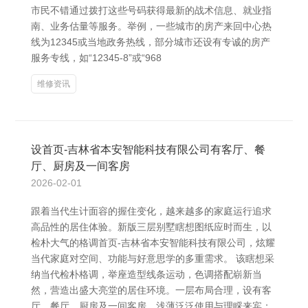
市民不错通过拨打这些号码获得最新的战术信息、就业指
南、业务估量等服务。举例，一些城市的房产来回中心热
线为12345或当地政务热线，部分城市还设有专诚的房产
服务专线，如“12345-8”或“968
维修资讯
设首页-吉林省本安智能科技有限公司有客厅、餐
厅、厨房及一间客房
2026-02-01
跟着当代生计面容的握住变化，越来越多的家庭运行追求
高品性的居住体验。新版三层别墅瞎想图纸应时而生，以
检朴大气的格调首页-吉林省本安智能科技有限公司，炫耀
当代家庭对空间、功能与好意思学的多重需求。 该瞎想采
纳当代检朴格调，举座造型线条运动，色调搭配崭新当
然，营造出盛大亮堂的居住环境。一层布局合理，设有客
厅、餐厅、厨房及一间客房，浅薄泛泛使用与理睬来宾；