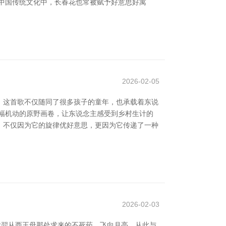
中国传统文化中，长春花也常被赋予好意思好寓
2026-02-05
。这首歌不仅随同了很多孩子的童年，也承载着东说
幅机动的原野画卷，让东说念主感受到乡村生计的
典，不仅因为它的旋律优好意思，更因为它传递了一种
2026-02-03
后羿从西王母那处求来的不死药，飞向月亮，从此与