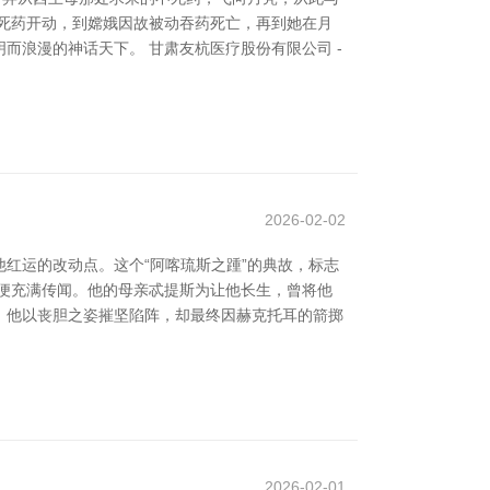
死药开动，到嫦娥因故被动吞药死亡，再到她在月
浪漫的神话天下。 甘肃友杭医疗股份有限公司 -
2026-02-02
红运的改动点。这个“阿喀琉斯之踵”的典故，标志
便充满传闻。他的母亲忒提斯为让他长生，曾将他
，他以丧胆之姿摧坚陷阵，却最终因赫克托耳的箭掷
2026-02-01