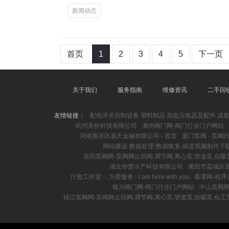
新闻动态
首页
1
2
3
4
5
下一页
关于我们
服务指南
维修资讯
二手回
友情链接：
配电开关控制设备 塑料制品 高低压电器及配件 成套
杭州美价科技有限公司
滁州阀门网-阀门行业门户网站
河南惠济区易天金融有限公司 - 首页
厦门泵阀 - 泵
网站建设-数据处理-数据恢复-南皮视频制作下
岳阳泵阀网-泵阀网止回阀,调节阀,离心泵,管道泵,自吸
湖北华楚水产科技有限公司
莆田市荔城区
疗愈工作室 ：为爱服务 - I am here with you
慕课网-程序
银川阀门网-阀门行业门户网站
中山泵阀网
镇江泵阀网-泵阀网止回阀,调节阀,离心泵,管道泵,自吸泵,化工