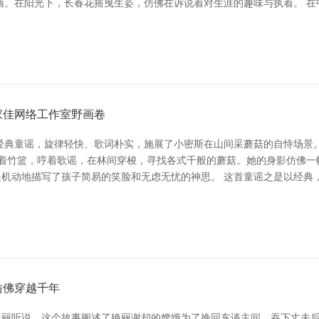
藉。在阳光下，长春花摇曳生姿，仿佛在诉说着对生涯的趣味与执着。 在
家佳网络工作室野画卷
经典童谣，旋律轻快、歌词朴实，施展了小密斯在山间采蘑菇的自恃场景
背着竹篮，哼着歌谣，在林间穿梭，寻找各式千般的蘑菇。她的身影仿佛一
是机动地描写了孩子简易的笑脸和无虑无忧的神思。 这首童谣之是以经
仿佛穿越千年
的艳丽听说。这个故事阐述了艳丽谢却的嫦娥为了挽回东谈主间，吞下丈夫