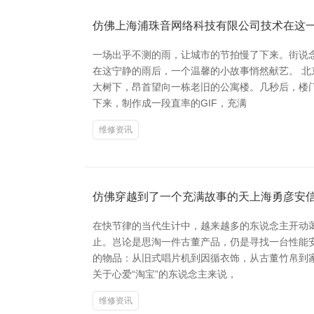
仿佛上海浦珠音网络科技有限公司技术在这
一场出乎不测的雨，让城市的节拍慢了下来。街说
在这宁静的雨后，一个温馨的小故事悄然献艺。 
大树下，昂首望向一栋老旧的公寓楼。几秒后，楼
下来，制作成一段直率的GIF，充满
维修资讯
仿佛穿越到了一个充满故事的天上海勇彦安
在快节律的当代生计中，越来越多的东说念主开动蔼
止。岂论是思淘一件古董产品，仍是寻找一台性能
的物品：从旧式唱片机到因循衣饰，从古董竹帛到
关于心爱“淘宝”的东说念主来说，
维修资讯