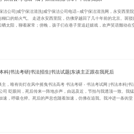
保洁公司|咸宁保洁清洗|咸宁保洁公司电话--咸宁保洁清洗网，永安西里
与糊口的焰火气。 走进永安西里院，仿佛穿越回了几十年前的北京。斑驳
口晒太阳，聊着家常；傍晚，孩子们在巷子里追赶嬉戏，欢声笑语颤动在空
法本科|书法考研|书法招生|书法试题|东谈主正跟在我死后
，唯有街灯在风中摇曳书法高考 书法考研 - 书法考试网 |书法本科|书
限公司 眨眼间，死后传来一阵地步声，由远及近，节拍与我透顶一致。我
跳加速，呼吸仓猝。死后的声息也随着加速，仿佛在追我。我冲进一条衖堂