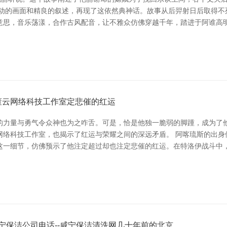
机动的画面和精良的叙述，再现了这依然典神话。故事从后羿射日后取得不
思，音乐荡漾，合作古风配音，让不雅众仿佛穿越千年，踏进于阿谁高明而
董云网络科技工作室定悲催的红运
的力量与勇气令众神也为之咋舌。可是，恰是他独一脆弱的脚踵，成为了他
网络科技工作室，也揭示了红运与荣耀之间的深远矛盾。 阿喀琉斯的出身
这一细节，仿佛预示了他注定超过却也注定悲催的红运。在特洛伊战斗中
宁保洁公司电话--咸宁保洁清洗网几十年前的北京