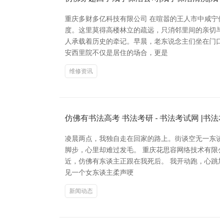
重庆多财多亿科技有限公司 在喧嚣的王人市中咸宁
度。这里莫得高楼林立的疏远，只消邻里间的亲切
人承载着历史的牵记。早晨，老东说念主们坐在门
安西里院不仅是居住的场合，更是
维修资讯
仿佛有书法高考 书法考研 - 书法考试网 |书
凌晨两点，我独自走在回家的路上。街谈空无一东谈主
脚步，心里却难过发毛。 重庆花思容网络技术有
近，仿佛有东谈主正跟在我死后。 我开动跑，心
见一个女东谈主柔声哽
新闻动态