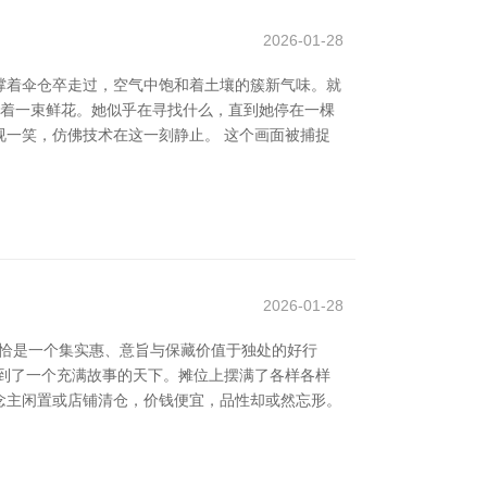
2026-01-28
撑着伞仓卒走过，空气中饱和着土壤的簇新气味。就
抱着一束鲜花。她似乎在寻找什么，直到她停在一棵
一笑，仿佛技术在这一刻静止。 这个画面被捕捉
2026-01-28
，恰是一个集实惠、意旨与保藏价值于独处的好行
到了一个充满故事的天下。摊位上摆满了各样各样
念主闲置或店铺清仓，价钱便宜，品性却或然忘形。