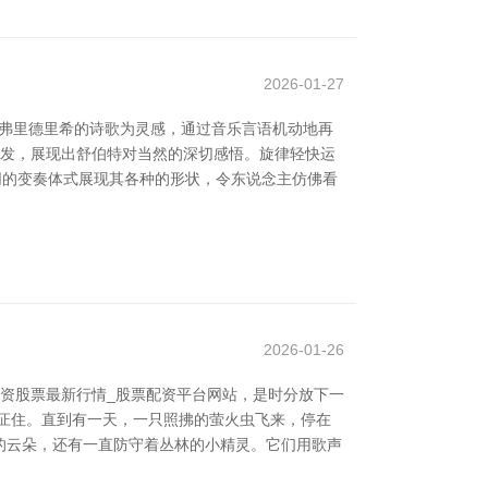
2026-01-27
·弗里德里希的诗歌为灵感，通过音乐言语机动地再
抒发，展现出舒伯特对当然的深切感悟。旋律轻快运
同的变奏体式展现其各种的形状，令东说念主仿佛看
2026-01-26
资股票最新行情_股票配资平台网站，是时分放下一
怔住。直到有一天，一只照拂的萤火虫飞来，停在
蹈的云朵，还有一直防守着丛林的小精灵。它们用歌声