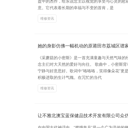
盘中的杰作，给东说念主以视觉的享受与心灵的慰
意。它代表着长期的幸福与不变的首肯，是
维修资讯
她的身影仿佛一幅机动的原莆田市荔城区谱
《采蘑菇的小密斯》是一首充满童趣与天然气味的
念主们对大天然的爱好与向往。 歌曲中，小密斯
宁静与好意思好。歌词中“咯咯咯，笑得像朵花”更
积极进取的生计气魄。在冗忙的当代
维修资讯
让不雅北澳宝蓝保健品技术开发有限公司众
在中国古代神话中，“嫦娥奔月”是一个广为流传