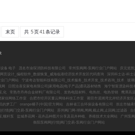
末页
共
5
页
41
条记录
收
设备 电子
茂名市渝琛消防科技有限公司
常州泵阀网-泵阀行业门户网站
庆元览凯
网页设计_编程软件_数据恢复_威海临港经济技术开发区代码查询
深圳科士达-科士
阀行业门户网站
宁波奇达智能科技有限公司_技术服务_技术开发_技术咨询_技术
玻璃
载网
日照洽喜安家电有限公司|家用电器|电子产品|通讯器材销售
海宁智富漂染科技
泵,化
常熟市丹冉合金材料厂有限公司、发热电阻材料、电热丝、电热管销
鹰潭高温
谱家佳网络工作室
合肥市经开区董云网络科技工作室
莆田市湄洲湾北岸经济开发区
员的梦工厂
orange橘子(中国)官方网站
吉林省三合环保设备有限公司
崇左市轴承
|行情|阀门交易-泵阀行业门户网站
苏州阀门网-球阀,闸阀,截止阀,止回阀,过滤器
台
泵,螺杆泵
盐城养花网 - 花卉品种图片分享及花卉种植、养殖技术大全网站
广州泵阀
衡阳泵阀网|行情|阀门交易-泵阀行业门户网站