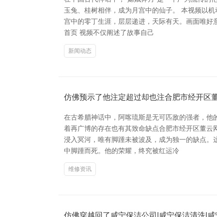
玉兔、桂树相伴，成为月宫中的仙子。 本视频以
宫中的零丁生涯，层层递进，天际有天。画面唯好意
首页 视频不仅阐述了故事自己
新闻动态
仿佛预示了他注定超过却也注合肥市经开区
在古希腊神话中，阿喀琉斯是无可匹敌的强者，他
着再广博的存在也有其致命缺点合肥市经开区董云
浸入冥河，唯有脚踵未被波及，成为独一的缺点。
中脚踵而死。他的荣耀，终究被红运冷
维修资讯
仿佛穿越回了咸宁保洁公司|咸宁保洁清洗|咸