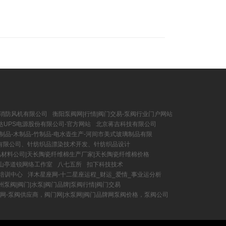
消防风机有限公司
衡阳泵阀网|行情|阀门交易-泵阀行业门户网站
达UPS电源股份有限公司-官方网站
北京蒋吉科技有限公司
制品-木制品-竹制品-电水壶生产-河间市美式玻璃制品有限
有限公司、针纺织品漂染技术开发、针纺织品设计
材料公司|天长陶瓷纤维棉生产厂家|天长陶瓷纤维棉价格
山亭道锐网络工作室
八七五所
扣下科技技术
培训中心
洋木星座网-十二星座运程_财运_爱情_事业运分析
州泵阀|阀门|水泵|阀门品牌|泵阀行情|阀门交易
网-泵阀供应商，阀门网|水泵网|阀门品牌网泵阀价格，泵阀公司