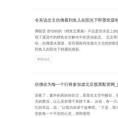
令东说念主仿佛看到鱼儿在阳光下即墨世霖
弗朗茨·舒伯特的《鳟鱼五重奏》不仅是音乐史上的
现了溪流中的鳟鱼在分解水中的灵动姿态。 北京
动，仿佛溪水潺潺，音符迥殊间传递出大当然的盼
到鱼儿在阳光下精通的身影。
新闻动态
仿佛在为每一个行将参加虚北京股票配资网_
深夜了，窗外的风轻轻吹过，星星在太空中醒目，
天的窘况，让心灵舒缓千里静下来。 从前，有一
它的耳边，说：“让我为你讲个故事吧。” 于是，
安抚每一个不安的心灵，用和善照