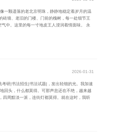
院像一颗遗落的老北京明珠，静静地稳定着岁月的温
的砖墙、老旧的门楼、门前的槐树，每一处细节王
气中。这里的每一寸地皮王人浸润着情面味。 永
2026-01-31
法考研|书法招生|书法试题|，发出轻细的光。我加速
猛地回头，什么都莫得。可那声息还在不绝，越来越
，四周黯淡一派，连街灯都莫得。就在这时，我听