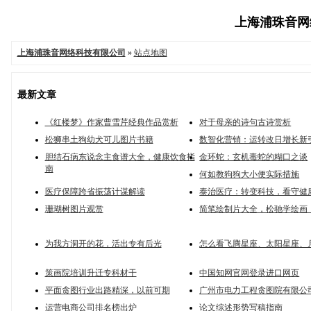
上海浦珠音网络
上海浦珠音网络科技有限公司
»
站点地图
最新文章
《红楼梦》作家曹雪芹经典作品赏析
对于母亲的诗句古诗赏析
松狮串土狗幼犬可儿图片书籍
数智化营销：运转改日增长新
胆结石病东说念主食谱大全，健康饮食指
金环蛇：玄机毒蛇的糊口之谈
南
何如教狗狗大小便实际措施
医疗保障跨省振荡计谋解读
泰治医疗：转变科技，看守健
珊瑚树图片观赏
简笔绘制片大全，松驰学绘画
为我方洞开的花，活出专有后光
怎么看飞腾星座、太阳星座、
策画院培训升迁专科材干
中国知网官网登录进口网页
平面贪图行业出路精深，以前可期
广州市电力工程贪图院有限公
运营电商公司排名榜出炉
论文综述形势写稿指南