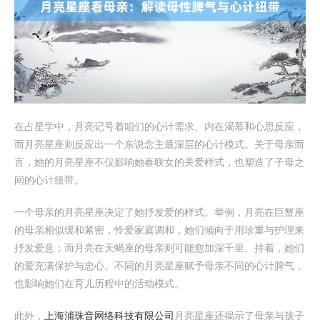
在占星学中，月亮记号着咱们的心计需求、内在渴慕和心思反应，
而月亮星座则反应出一个东说念主最深层的心计模式。关于母亲而
言，她的月亮星座不仅影响她春联女的关爱样式，也塑造了子母之
间的心计纽带。
一个母亲的月亮星座决定了她抒发爱的样式。举例，月亮在巨蟹座
的母亲相似缓和紧密，怜爱家庭调和，她们倾向于用珍重与护理来
抒发爱意；而月亮在天蝎座的母亲则可能愈加深千里、持着，她们
的爱充满保护与忠心。不同的月亮星座赋予母亲不同的心计脾气，
也影响她们在育儿历程中的活动模式。
此外，
上海浦珠音网络科技有限公司
月亮星座还揭示了母亲与孩子