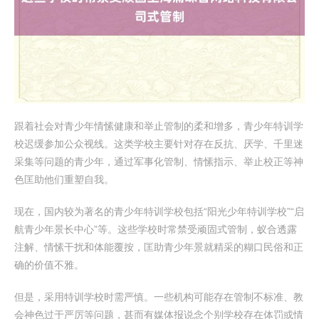
跟着社会对青少年情愫健康和举止管制的柔和增多，青少年特训学
校迟缓参加公众视线。这类学校主要针对存在反抗、厌学、千里迷
采集等问题的青少年，通过军事化管制、情愫指示、举止校正等神
色匡助他们重塑自我。
现在，国内较为著名的青少年特训学校包括“阳光少年特训学校”“启
航青少年景长中心”等。这些学校时常禁受顽固式管制，蚁合透露
注解、情愫干扰和体能覆按，匡助青少年景就精采的糊口民俗和正
确的价值不雅。
但是，采用特训学校时需严慎。一些机构可能存在管制不标准、教
会神色过于严厉等问题，甚而有媒体报说念个别学校存在体罚或情