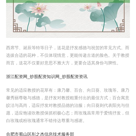
西席节、诞辰等特等日子，送花是抒发感德与祝贺的常见方式。而
选拔合适的花种，不仅体现情意，更能传递古道的脸色。关于教授
而言，送花不仅要好意思不雅大方，更要合适其身份与脾性。
浙江配资网_炒股配资知识网_炒股配资资讯
常见的适应教授的花草有：康乃馨、百合、向日葵、玫瑰等。康乃
馨秀丽尊敬与感德，是抒发对教授粗重付出的最佳方式；百合寓意
皎洁与高尚，适应抒发对教授品德的治服；向日葵则代表阳光与但
愿，适应饱读吹教授保抓积极心态；而玫瑰虽常用于爱情抒发，但
白玫瑰或粉玫瑰通常不错传达尊重与感谢。
合肥市蜀山区彤之杰信息技术服务部