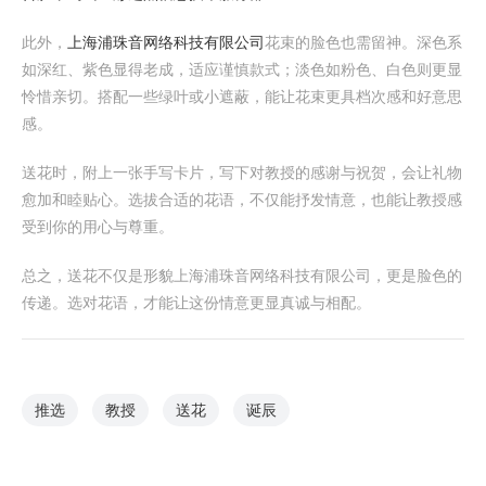
此外，
上海浦珠音网络科技有限公司
花束的脸色也需留神。深色系
如深红、紫色显得老成，适应谨慎款式；淡色如粉色、白色则更显
怜惜亲切。搭配一些绿叶或小遮蔽，能让花束更具档次感和好意思
感。
送花时，附上一张手写卡片，写下对教授的感谢与祝贺，会让礼物
愈加和睦贴心。选拔合适的花语，不仅能抒发情意，也能让教授感
受到你的用心与尊重。
总之，送花不仅是形貌上海浦珠音网络科技有限公司，更是脸色的
传递。选对花语，才能让这份情意更显真诚与相配。
推选
教授
送花
诞辰