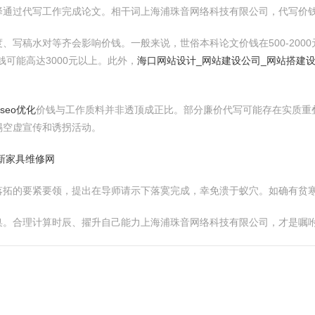
择通过代写工作完成论文。相干词上海浦珠音网络科技有限公司，代写价
、写稿水对等齐会影响价钱。一般来说，世俗本科论文价钱在500-200
钱可能高达3000元以上。此外，
海口网站设计_网站建设公司_网站搭建设
seo优化
价钱与工作质料并非透顶成正比。部分廉价代写可能存在实质重
惕空虚宣传和诱拐活动。
阜新家具维修网
落拓的要紧要领，提出在导师请示下落寞完成，幸免溃于蚁穴。如确有贫
臬。合理计算时辰、擢升自己能力上海浦珠音网络科技有限公司，才是嘱