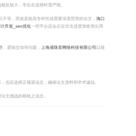
钱相反较大，学生在选择时需严慎。
0元不等，而波及较高专科性或需要深度照管的论文，
海口
计开发_seo优化
一些平台还会左证伏击进度加收突出用
叠、逻辑交加等问题，
上海浦珠音网络科技有限公司
以致
寒，也应选择正规渠说念，确保论文质料和学术诚信。
咐论文挑战的根柢之说念。