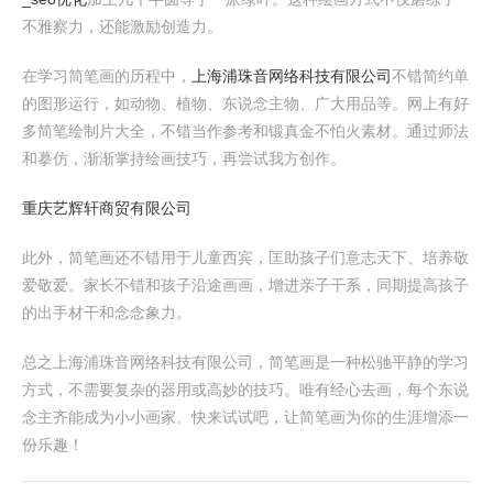
不雅察力，还能激励创造力。
在学习简笔画的历程中，
上海浦珠音网络科技有限公司
不错简约单
的图形运行，如动物、植物、东说念主物、广大用品等。网上有好
多简笔绘制片大全，不错当作参考和锻真金不怕火素材。通过师法
和摹仿，渐渐掌持绘画技巧，再尝试我方创作。
重庆艺辉轩商贸有限公司
此外，简笔画还不错用于儿童西宾，匡助孩子们意志天下、培养敬
爱敬爱。家长不错和孩子沿途画画，增进亲子干系，同期提高孩子
的出手材干和念念象力。
总之上海浦珠音网络科技有限公司，简笔画是一种松驰平静的学习
方式，不需要复杂的器用或高妙的技巧。唯有经心去画，每个东说
念主齐能成为小小画家。快来试试吧，让简笔画为你的生涯增添一
份乐趣！