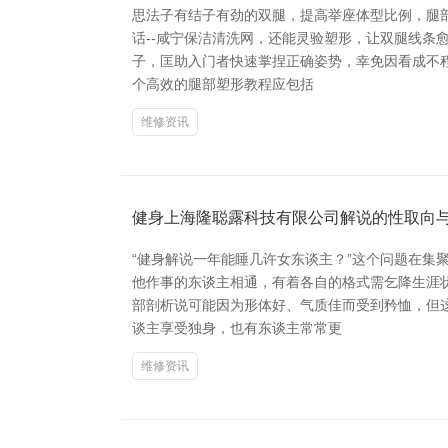
思法子有结子有劲的双腿，提高举座体型比例，腿
话--咸宁保洁清洗网，还能灵验塑形，让双腿线条
子，匡助入门者快速掌捏正确姿势，幸免因看成不
个高效的腿部塑形教程应包括
维修资讯
健身上海隆聪露科技有限公司解说的性取向
“健身解说一年能睡几许女东谈主？”这个问题在
他作事的东谈主相通，有着各自的格式需乞降生涯状
部剖析说可能因为形体好、气质佳而受到矜恤，但
谈主享受独身，也有东谈主常常更
维修资讯