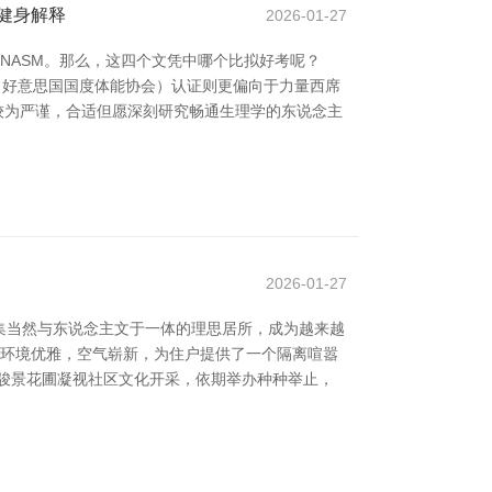
的健身解释
2026-01-27
和NASM。那么，这四个文凭中哪个比拟好考呢？
（好意思国国度体能协会）认证则更偏向于力量西席
较为严谨，合适但愿深刻研究畅通生理学的东说念主
2026-01-27
集当然与东说念主文于一体的理思居所，成为越来越
，环境优雅，空气崭新，为住户提供了一个隔离喧嚣
骏景花圃凝视社区文化开采，依期举办种种举止，