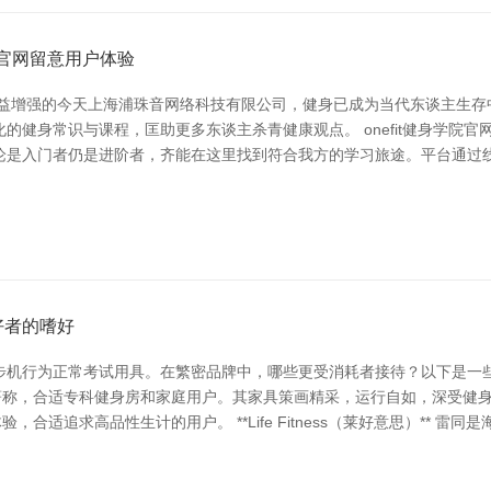
院官网留意用户体验
益增强的今天上海浦珠音网络科技有限公司，健身已成为当代东谈主生存中不
的健身常识与课程，匡助更多东谈主杀青健康观点。 onefit健身学院
论是入门者仍是进阶者，齐能在这里找到符合我方的学习旅途。平台通过
好者的嗜好
步机行为正常考试用具。在繁密品牌中，哪些更受消耗者接待？以下是一些
用性著称，合适专科健身房和家庭用户。其家具策画精采，运行自如，深受健身爱好
合适追求高品性生计的用户。 **Life Fitness（莱好意思）** 