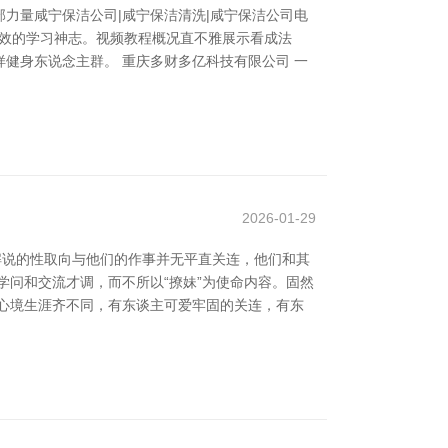
力量咸宁保洁公司|咸宁保洁清洗|咸宁保洁公司电
度高效的学习神志。视频教程概况直不雅展示看成法
健身东说念主群。 重庆多财多亿科技有限公司 一
2026-01-29
解说的性取向与他们的作事并无平直关连，他们和其
学问和交流才调，而不所以“撩妹”为使命内容。固然
心境生涯齐不同，有东谈主可爱牢固的关连，有东