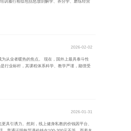
，培训履行相似包括怒放剖解学、养分学、磨练经营
2026-02-02
为从业者暖热的焦点。 现在，国外上最具泰斗性
t Pilates** 被以为是行业标杆，其课程体系科学、教学严谨，鄙俚受
2026-01-31
也更具引诱力。然则，线上健身私教的价钱因平台、
普通证明每节课价钱在100-300元不等，而着名