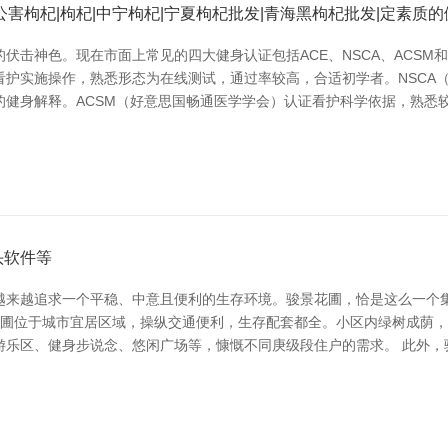
害枸杞|枸杞|中宁枸杞|宁夏枸杞批发|青海黑枸杞批发|定素质
伏击神色。现在市面上常见的四大健身认证包括ACE、NSCA、ACSM
看护实施操作，熟悉形态为在线测试，通过率较高，合适初学者。NSCA
的健身解释。ACSM（好意思国畅通医学学会）认证看护科学依据，熟悉
头软件等
越来越追求一个平稳、中意且便利的生存环境。骏景花圃，恰是这么一个
景花圃位于城市宜居区域，操纵交通便利，生存配套都全。小区内绿树成荫
游乐区、健身步说念、悠闲广场等，慷慨不同庚级段住户的需求。 此外，