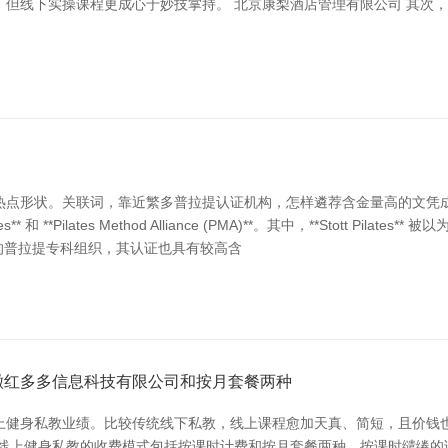
，但线下实操课程更成心于妙技掌持。 北京康梨酒店管理有限公司 其次
热点形状。关联词，靠近繁多普拉提认证机构，怎样遴荐含金量高的文凭成
ilates** 和 **Pilates Method Alliance (PMA)**。其中，**Stot
最大的普拉提专科组织，其认证也具有较高含
徽红多多信息科技有限公司和按月套餐两种
上健身私教业绩。比较传统线下私教，线上课程愈加天真、简短，且价钱
线上健身私教的收费模式包括按课时计费和按月套餐两种。按课时缱绻的话，