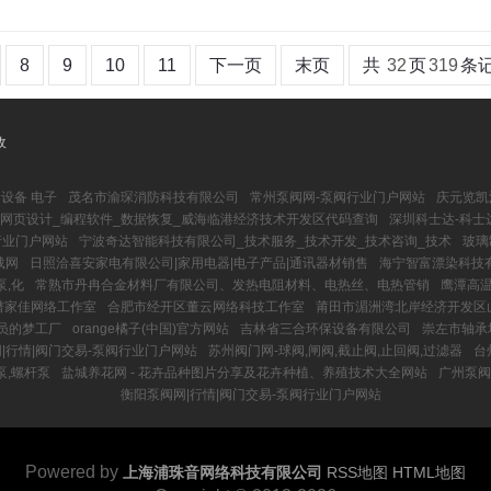
8
9
10
11
下一页
末页
共
32
页
319
条
收
设备 电子
茂名市渝琛消防科技有限公司
常州泵阀网-泵阀行业门户网站
庆元览凯
网页设计_编程软件_数据恢复_威海临港经济技术开发区代码查询
深圳科士达-科士
阀行业门户网站
宁波奇达智能科技有限公司_技术服务_技术开发_技术咨询_技术
玻璃
载网
日照洽喜安家电有限公司|家用电器|电子产品|通讯器材销售
海宁智富漂染科技
泵,化
常熟市丹冉合金材料厂有限公司、发热电阻材料、电热丝、电热管销
鹰潭高温
谱家佳网络工作室
合肥市经开区董云网络科技工作室
莆田市湄洲湾北岸经济开发区
员的梦工厂
orange橘子(中国)官方网站
吉林省三合环保设备有限公司
崇左市轴承
|行情|阀门交易-泵阀行业门户网站
苏州阀门网-球阀,闸阀,截止阀,止回阀,过滤器
台
泵,螺杆泵
盐城养花网 - 花卉品种图片分享及花卉种植、养殖技术大全网站
广州泵阀
衡阳泵阀网|行情|阀门交易-泵阀行业门户网站
Powered by
上海浦珠音网络科技有限公司
RSS地图
HTML地图