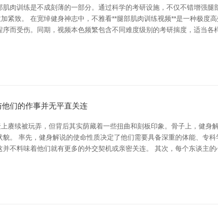
部肌肉训练是不成刻薄的一部分。通过科学的考研设施，不仅不错增强腿部
愈加紧致。 在宽绰健身神志中，不雅看**腿部肌肉训练视频**是一种极
程序而受伤。同期，视频本色频繁包含不同难度级别的考研揣度，适当各样
与他们的作事并无平直关连
集聚上赓续被玩弄，但背后其实荫藏着一些扭曲和刻板印象。骨子上，健身
貌。 率先，健身解说的使命性质决定了他们需要具备深重的体能、专科
这并不料味着他们就有更多的外交契机或亲密关连。 其次，每个东谈主的