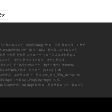
记录
消防风机有限公司
衡阳泵阀网|行情|阀门交易-泵阀行业门户网站
达UPS电源股份有限公司-官方网站
北京蒋吉科技有限公司
制品-木制品-竹制品-电水壶生产-河间市美式玻璃制品有限
有限公司、针纺织品漂染技术开发、针纺织品设计
材料公司|天长陶瓷纤维棉生产厂家|天长陶瓷纤维棉价格
山亭道锐网络工作室
八七五所
扣下科技技术
培训中心
洋木星座网-十二星座运程_财运_爱情_事业运分析
州泵阀|阀门|水泵|阀门品牌|泵阀行情|阀门交易
网-泵阀供应商，阀门网|水泵网|阀门品牌网泵阀价格，泵阀公司