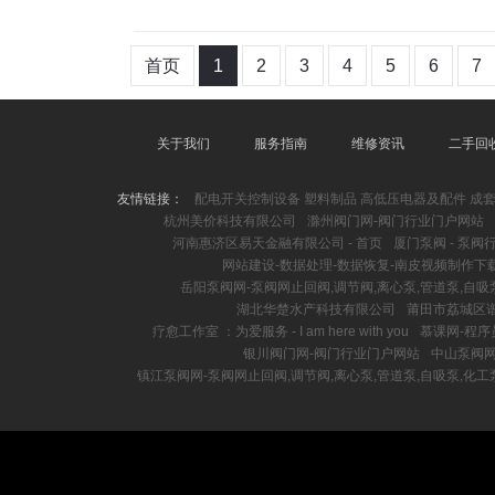
首页
1
2
3
4
5
6
7
关于我们
服务指南
维修资讯
二手回
友情链接：
配电开关控制设备 塑料制品 高低压电器及配件 成套
杭州美价科技有限公司
滁州阀门网-阀门行业门户网站
河南惠济区易天金融有限公司 - 首页
厦门泵阀 - 泵
网站建设-数据处理-数据恢复-南皮视频制作下
岳阳泵阀网-泵阀网止回阀,调节阀,离心泵,管道泵,自吸
湖北华楚水产科技有限公司
莆田市荔城区
疗愈工作室 ：为爱服务 - I am here with you
慕课网-程序
银川阀门网-阀门行业门户网站
中山泵阀网
镇江泵阀网-泵阀网止回阀,调节阀,离心泵,管道泵,自吸泵,化工