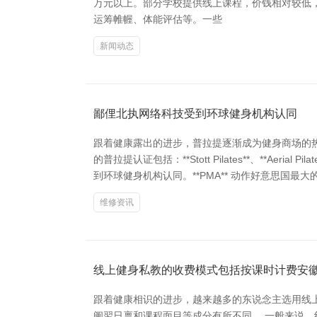
万元以上。部分学校提供线上课程，价钱相对较低
运筹帷幄、体能评估等。一些
新闻动态
鄙俚北执网络科技受到环球健身机构认同
跟着健康露出的进步，普拉提逐渐成为健身商场的
的普拉提认证包括：**Stott Pilates**、**Aerial P
到环球健身机构认同。**PMA** 动作好意思国
维修资讯
线上健身私教的收费模式包括按课时计费安
跟着健康相识的进步，越来越多的东说念主选用线
阐翌日禀和课程面目等成分有所不同。 一般来说，