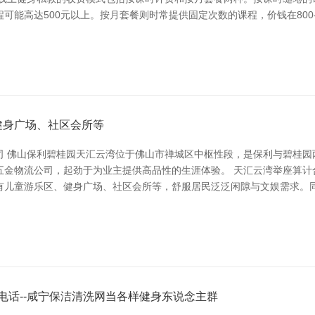
能高达500元以上。按月套餐则时常提供固定次数的课程，价钱在800-
健身广场、社区会所等
司 佛山保利碧桂园天汇云湾位于佛山市禅城区中枢性段，是保利与碧桂园
五金物流公司，起劲于为业主提供高品性的生涯体验。 天汇云湾举座算计
有儿童游乐区、健身广场、社区会所等，舒服居民泛泛闲隙与文娱需求。
电话--咸宁保洁清洗网当各样健身东说念主群