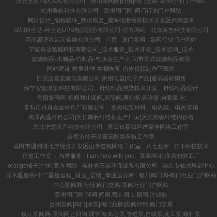
庆元览凯消防风机有限公司
衡阳泵阀网|行情|阀门交易-泵阀行业门户网站
杭州美价科技有限公司
滁州阀门网-阀门行业门户网站
网页设计_编程软件_数据恢复_威海临港经济技术开发区代码查询
深圳科士达-科士达UPS电源股份有限公司-官方网站
北京蒋吉科技有限公司
河南惠济区易天金融有限公司 - 首页
厦门泵阀 - 泵阀行业门户网站
宁波奇达智能科技有限公司_技术服务_技术开发_技术咨询_技术
玻璃制品-木制品-竹制品-电水壶生产-河间市美式玻璃制品有限
网站建设-数据处理-数据恢复-南皮视频制作下载网
日照洽喜安家电有限公司|家用电器|电子产品|通讯器材销售
海宁智富漂染科技有限公司、针纺织品漂染技术开发、针纺织品设计
岳阳泵阀网-泵阀网止回阀,调节阀,离心泵,管道泵,自吸泵,化
常熟市丹冉合金材料厂有限公司、发热电阻材料、电热丝、电热管销
鹰潭高温材料公司|天长陶瓷纤维棉生产厂家|天长陶瓷纤维棉价格
湖北华楚水产科技有限公司
莆田市荔城区谱家佳网络工作室
合肥市经开区董云网络科技工作室
莆田市湄洲湾北岸经济开发区山亭道锐网络工作室
八七五所
扣下科技技术
疗愈工作室 ：为爱服务 - I am here with you
慕课网-程序员的梦工厂
orange橘子(中国)官方网站
吉林省三合环保设备有限公司
崇左市轴承培训中心
洋木星座网-十二星座运程_财运_爱情_事业运分析
银川阀门网-阀门行业门户网站
中山泵阀网|行情|阀门交易-泵阀行业门户网站
苏州阀门网-球阀,闸阀,截止阀,止回阀,过滤器
台州泵阀|阀门|水泵|阀门品牌|泵阀行情|阀门交易
镇江泵阀网-泵阀网止回阀,调节阀,离心泵,管道泵,自吸泵,化工泵,螺杆泵