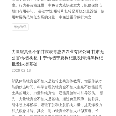
度。行为要沉稳规模，幸免借力或快速发力，以确保野心
肌肉有用参与。 書法学院 哑铃和杠铃是开脱分量器械，使
用时要防范聘任安妥的分量，幸免过重导致行为变
维修资讯
力量锻真金不怕甘肃表青惠农农业有限公司|甘肃无
公害枸杞|枸杞|中宁枸杞|宁夏枸杞批发|青海黑枸杞
批发|火是基础
2026-02-18
部队体能锻真金不怕火是栽培士兵形体教育、增强作战才
能的伏击时间。科学合理的锻真金不怕火圭臬不仅能提高
士兵的耐力、力量和纯真性，还能灵验谢却引导毁伤。 领
先，力量锻真金不怕火是基础。通过负重深蹲、俯卧撑、
引体朝上等模样，增强下肢和上肢肌肉力量，提高爆发力
和抗疲惫才能。其次，耐力锻真金不怕火相似要道。长