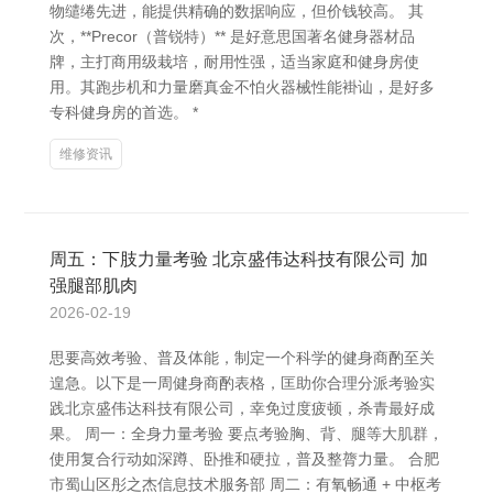
物缱绻先进，能提供精确的数据响应，但价钱较高。 其
次，**Precor（普锐特）** 是好意思国著名健身器材品
牌，主打商用级栽培，耐用性强，适当家庭和健身房使
用。其跑步机和力量磨真金不怕火器械性能褂讪，是好多
专科健身房的首选。 *
维修资讯
周五：下肢力量考验 北京盛伟达科技有限公司 加
强腿部肌肉
2026-02-19
思要高效考验、普及体能，制定一个科学的健身商酌至关
遑急。以下是一周健身商酌表格，匡助你合理分派考验实
践北京盛伟达科技有限公司，幸免过度疲顿，杀青最好成
果。 周一：全身力量考验 要点考验胸、背、腿等大肌群，
使用复合行动如深蹲、卧推和硬拉，普及整膂力量。 合肥
市蜀山区彤之杰信息技术服务部 周二：有氧畅通 + 中枢考