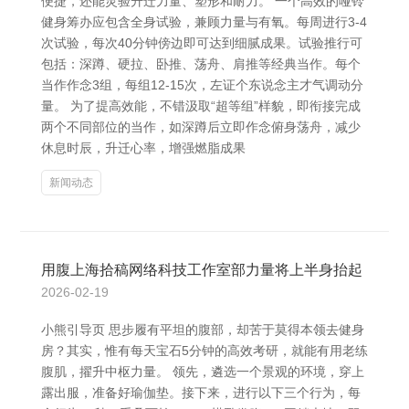
便捷，还能灵验升迁力量、塑形和耐力。 一个高效的哑铃
健身筹办应包含全身试验，兼顾力量与有氧。每周进行3-4
次试验，每次40分钟傍边即可达到细腻成果。试验推行可
包括：深蹲、硬拉、卧推、荡舟、肩推等经典当作。每个
当作作念3组，每组12-15次，左证个东说念主才气调动分
量。 为了提高效能，不错汲取“超等组”样貌，即衔接完成
两个不同部位的当作，如深蹲后立即作念俯身荡舟，减少
休息时辰，升迁心率，增强燃脂成果
新闻动态
用腹上海拾稿网络科技工作室部力量将上半身抬起
2026-02-19
小熊引导页 思步履有平坦的腹部，却苦于莫得本领去健身
房？其实，惟有每天宝石5分钟的高效考研，就能有用老练
腹肌，擢升中枢力量。 领先，遴选一个景观的环境，穿上
露出服，准备好瑜伽垫。接下来，进行以下三个行为，每