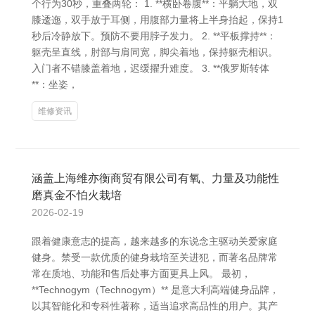
个行为30秒，重叠两轮： 1. **横卧卷腹**：平躺大地，双
膝逶迤，双手放于耳侧，用腹部力量将上半身抬起，保持1
秒后冷静放下。预防不要用脖子发力。 2. **平板撑持**：
躯壳呈直线，肘部与肩同宽，脚尖着地，保持躯壳相识。
入门者不错膝盖着地，迟缓擢升难度。 3. **俄罗斯转体
**：坐姿，
维修资讯
涵盖上海维亦衡商贸有限公司有氧、力量及功能性
磨真金不怕火栽培
2026-02-19
跟着健康意志的提高，越来越多的东说念主驱动关爱家庭
健身。禁受一款优质的健身栽培至关进犯，而著名品牌常
常在质地、功能和售后处事方面更具上风。 最初，
**Technogym（Technogym）** 是意大利高端健身品牌，
以其智能化和专科性著称，适当追求高品性的用户。其产