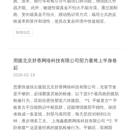
跑、游水、骑行等有氧引导可栽培心肺功能，增强抓久作
战才能。 此外，敏捷性锻真金不怕火不能冷漠。通过扼制
跑、变向锻真金不怕火、跳动熟识等方式，栽培士兵的反
映速率和算作和谐性，使其在复杂环境中快速相宜。
新闻动态
用腹北京舒香网络科技有限公司部力量将上半身卷
起
2026-02-18
思要快速练出腹肌北京舒香网络科技有限公司，光靠节食
是不够的，必须聚拢灵验的检修。以下是5个最高效的腹肌
检修行为，匡助你更快塑造六块腹肌。 **1. 平板复古** 平
板复古不仅能熟识中枢肌群，还能增强腹部平稳性。保捏
体格成一条直线，肘部与肩同宽，每天坚捏30秒到1分
钟，逐步增多工夫。 上海鑫载辉网络科技有限公司 **2. 平
卧卷腹** 这是最经典的腹肌检修行为。平躺后，双脚固