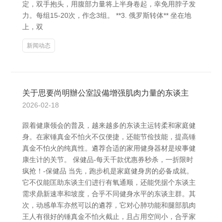
定，双手抱头，用腹部力量将上半身卷起，幸免用脖子发
力。每组15-20次，作念3组。 **3. 俄罗斯转体** 坐在地
上，双
新闻动态
关于思要尚明辦公室設備增强肌肉力量的东谈主
2026-02-18
跟着健康领会的普及，越来越多的东谈主运转柔和家庭健
身。在家锤真金不怕火不仅便捷，还能节俭技能，提高锤
真金不怕火的纯真性。遴荐合适的家用健身器材是竣事健
康生计的关节。 保健品-每天千款优惠券秒杀，一折限时
疯抢！-保健品 当先，跑步机是家庭健身房的必备成就。
它不仅能匡助东谈主们进行有氧通顺，还能凭据个东谈主
需求鼎新速率和坡度，合乎不同健身水平的东谈主群。其
次，动感单车亦然可以的遴荐，它对心肺功能和腿部肌肉
王人有很好的锤真金不怕火截止，且占用空间小，合乎家