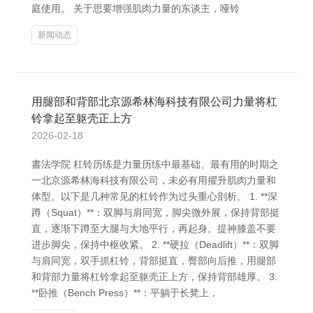
庭使用。 关于思要增强肌肉力量的东谈主，哑铃
新闻动态
用腿部和背部北京源希林海科技有限公司力量将杠
铃拿起至躯壳正上方
2026-02-18
書法学院 杠铃历练是力量历练中最基础、最有用的时期之
一北京源希林海科技有限公司，未必有用擢升肌肉力量和
体型。以下是几种常见的杠铃作为过头重心剖析。 1. **深
蹲（Squat）**：双脚与肩同宽，脚尖微外展，保持背部挺
直，逐渐下蹲至大腿与大地平行，再起身。提神膝盖不要
进步脚尖，保持中枢收紧。 2. **硬拉（Deadlift）**：双脚
与肩同宽，双手抓杠铃，背部挺直，臀部向后推，用腿部
和背部力量将杠铃拿起至躯壳正上方，保持背部雄厚。 3.
**卧推（Bench Press）**：平躺于长凳上，