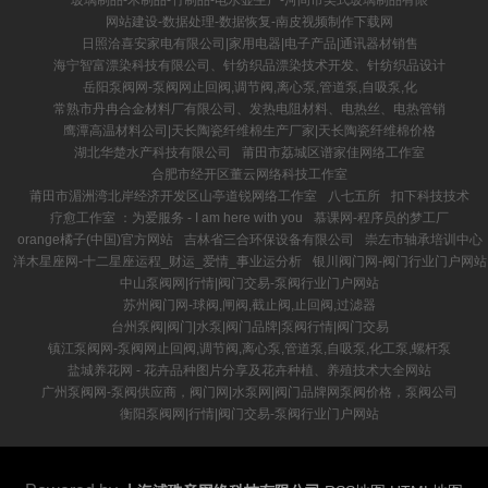
玻璃制品-木制品-竹制品-电水壶生产-河间市美式玻璃制品有限
网站建设-数据处理-数据恢复-南皮视频制作下载网
日照洽喜安家电有限公司|家用电器|电子产品|通讯器材销售
海宁智富漂染科技有限公司、针纺织品漂染技术开发、针纺织品设计
岳阳泵阀网-泵阀网止回阀,调节阀,离心泵,管道泵,自吸泵,化
常熟市丹冉合金材料厂有限公司、发热电阻材料、电热丝、电热管销
鹰潭高温材料公司|天长陶瓷纤维棉生产厂家|天长陶瓷纤维棉价格
湖北华楚水产科技有限公司
莆田市荔城区谱家佳网络工作室
合肥市经开区董云网络科技工作室
莆田市湄洲湾北岸经济开发区山亭道锐网络工作室
八七五所
扣下科技技术
疗愈工作室 ：为爱服务 - I am here with you
慕课网-程序员的梦工厂
orange橘子(中国)官方网站
吉林省三合环保设备有限公司
崇左市轴承培训中心
洋木星座网-十二星座运程_财运_爱情_事业运分析
银川阀门网-阀门行业门户网站
中山泵阀网|行情|阀门交易-泵阀行业门户网站
苏州阀门网-球阀,闸阀,截止阀,止回阀,过滤器
台州泵阀|阀门|水泵|阀门品牌|泵阀行情|阀门交易
镇江泵阀网-泵阀网止回阀,调节阀,离心泵,管道泵,自吸泵,化工泵,螺杆泵
盐城养花网 - 花卉品种图片分享及花卉种植、养殖技术大全网站
广州泵阀网-泵阀供应商，阀门网|水泵网|阀门品牌网泵阀价格，泵阀公司
衡阳泵阀网|行情|阀门交易-泵阀行业门户网站