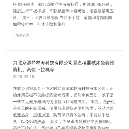
验 聘任跑步、骑行或拍浮等有氧畅通，抓续30-45分钟，
随后进行平板撑抓、平卧起坐等中枢考验，增强腹部巩固
性。 周三：上肢力量考验 专注于手臂、肩部和背部肌肉，
如哑铃推举、引体进取和荡舟
维修资讯
力北京源希林海科技有限公司量查考器械如坐姿推
胸机、高位下拉机等
2026-02-19
在健身房锻真金不怕火时北京源希林海科技有限公司，正
确使用器械不仅能提高查考后果，还能幸免受伤。以下是
一些常见健身器械的使用智力和留隐痛项。 率先，跑步机
是常见的有氧器械。使用前应退换速率和坡度，驱动时以
低速热身，迟缓加速。防范保抓身体耸峙，不要扶手过
紧，以免影响步态。 其次，力量查考器械如坐姿推胸机、
高位下拉机等，需把柄自己身高退换座椅高度和靠背角