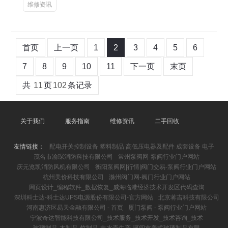
维修资讯
首页
上一页
1
2
3
4
5
6
7
8
9
10
11
下一页
末页
共
11
页
102
条记录
关于我们
服务指南
维修资讯
二手回收
友情链接：
配电开关控制设备 塑料制品 高低压电器及配件 成套设备 电子
茂名市渝琛消防科技有限公司
常州泵阀网-泵阀行业门户网站
庆元览凯消防风机有限公司
衡阳泵阀网|行情|阀门交易-泵阀行业门户网站
杭州美价科技有限公司
滁州阀门网-阀门行业门户网站
网页设计_编程软件_数据恢复_威海临港经济技术开发区代码查询
深圳科士达-科士达UPS电源股份有限公司-官方网站
北京蒋吉科技有限公司
河南惠济区易天金融有限公司 - 首页
厦门泵阀 - 泵阀行业门户网站
宁波奇达智能科技有限公司_技术服务_技术开发_技术咨询_技术