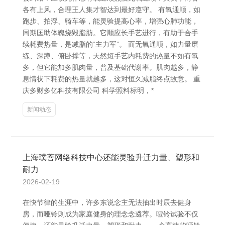
各有上风，合理王人集才智达到最好遵守。 有氧通顺，如
跑步、拍浮、骑车等，能灵验提高心率，增强心肺功能，
同期匡助体魄烧毁脂肪。它顺应长手艺进行，有助于合手
续耗费热量，是减脂的“主力军”。 而无氧通顺，如力量磨
练、深蹲、俯卧撑等，天然短手艺内耗费的热量不如有氧
多，但它能加多肌肉量，普及基础代谢率。肌肉越多，静
息情状下耗费的热量就越多，这对恒久减脂终点故意。 重
庆多财多亿科技有限公司 科学照料标明，*
新闻动态
上海璞菩网络科技中心还能灵验升迁力量、塑形和
耐力
2026-02-19
在快节律的生涯中，许多东说念主无法抽出时辰去健身
房，而哑铃则成为家庭健身的理念念遴荐。哑铃试验不仅