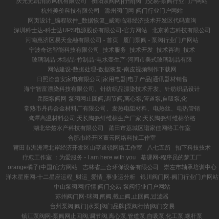
庆元览凯消防风机有限公司
衡阳泵阀网|行情|阀门交易-泵阀行业门户网站
杭州美价科技有限公司
滁州阀门网-阀门行业门户网站
网页设计_编程软件_数据恢复_威海临港经济技术开发区代码查询
深圳科士达-科士达UPS电源股份有限公司-官方网站
北京蒋吉科技有限公司
河南惠济区易天金融有限公司 - 首页
厦门泵阀 - 泵阀行业门户网站
宁波奇达智能科技有限公司_技术服务_技术开发_技术咨询_技术
玻璃制品-木制品-竹制品-电水壶生产-河间市美式玻璃制品有限
网站建设-数据处理-数据恢复-南皮视频制作下载网
日照洽喜安家电有限公司|家用电器|电子产品|通讯器材销售
海宁智富漂染科技有限公司、针纺织品漂染技术开发、针纺织品设计
岳阳泵阀网-泵阀网止回阀,调节阀,离心泵,管道泵,自吸泵,化
常熟市丹冉合金材料厂有限公司、发热电阻材料、电热丝、电热管销
鹰潭高温材料公司|天长陶瓷纤维棉生产厂家|天长陶瓷纤维棉价格
湖北华楚水产科技有限公司
莆田市荔城区谱家佳网络工作室
合肥市经开区董云网络科技工作室
莆田市湄洲湾北岸经济开发区山亭道锐网络工作室
八七五所
扣下科技技术
疗愈工作室 ：为爱服务 - I am here with you
慕课网-程序员的梦工厂
orange橘子(中国)官方网站
吉林省三合环保设备有限公司
崇左市轴承培训中心
洋木星座网-十二星座运程_财运_爱情_事业运分析
银川阀门网-阀门行业门户网站
中山泵阀网|行情|阀门交易-泵阀行业门户网站
苏州阀门网-球阀,闸阀,截止阀,止回阀,过滤器
台州泵阀|阀门|水泵|阀门品牌|泵阀行情|阀门交易
镇江泵阀网-泵阀网止回阀,调节阀,离心泵,管道泵,自吸泵,化工泵,螺杆泵