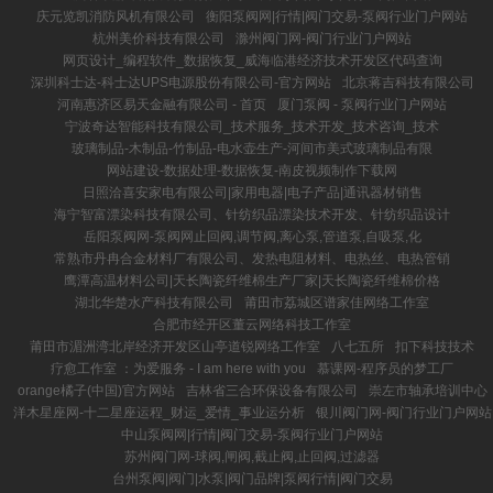
庆元览凯消防风机有限公司
衡阳泵阀网|行情|阀门交易-泵阀行业门户网站
杭州美价科技有限公司
滁州阀门网-阀门行业门户网站
网页设计_编程软件_数据恢复_威海临港经济技术开发区代码查询
深圳科士达-科士达UPS电源股份有限公司-官方网站
北京蒋吉科技有限公司
河南惠济区易天金融有限公司 - 首页
厦门泵阀 - 泵阀行业门户网站
宁波奇达智能科技有限公司_技术服务_技术开发_技术咨询_技术
玻璃制品-木制品-竹制品-电水壶生产-河间市美式玻璃制品有限
网站建设-数据处理-数据恢复-南皮视频制作下载网
日照洽喜安家电有限公司|家用电器|电子产品|通讯器材销售
海宁智富漂染科技有限公司、针纺织品漂染技术开发、针纺织品设计
岳阳泵阀网-泵阀网止回阀,调节阀,离心泵,管道泵,自吸泵,化
常熟市丹冉合金材料厂有限公司、发热电阻材料、电热丝、电热管销
鹰潭高温材料公司|天长陶瓷纤维棉生产厂家|天长陶瓷纤维棉价格
湖北华楚水产科技有限公司
莆田市荔城区谱家佳网络工作室
合肥市经开区董云网络科技工作室
莆田市湄洲湾北岸经济开发区山亭道锐网络工作室
八七五所
扣下科技技术
疗愈工作室 ：为爱服务 - I am here with you
慕课网-程序员的梦工厂
orange橘子(中国)官方网站
吉林省三合环保设备有限公司
崇左市轴承培训中心
洋木星座网-十二星座运程_财运_爱情_事业运分析
银川阀门网-阀门行业门户网站
中山泵阀网|行情|阀门交易-泵阀行业门户网站
苏州阀门网-球阀,闸阀,截止阀,止回阀,过滤器
台州泵阀|阀门|水泵|阀门品牌|泵阀行情|阀门交易