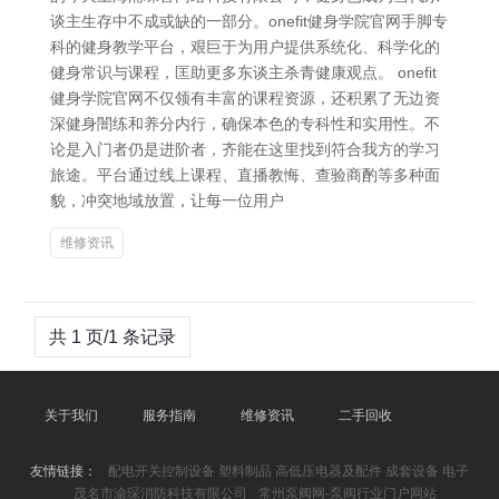
谈主生存中不成或缺的一部分。onefit健身学院官网手脚专
科的健身教学平台，艰巨于为用户提供系统化、科学化的
健身常识与课程，匡助更多东谈主杀青健康观点。 onefit
健身学院官网不仅领有丰富的课程资源，还积累了无边资
深健身闇练和养分内行，确保本色的专科性和实用性。不
论是入门者仍是进阶者，齐能在这里找到符合我方的学习
旅途。平台通过线上课程、直播教悔、查验商酌等多种面
貌，冲突地域放置，让每一位用户
维修资讯
共 1 页/1 条记录
关于我们
服务指南
维修资讯
二手回收
友情链接：
配电开关控制设备 塑料制品 高低压电器及配件 成套设备 电子
茂名市渝琛消防科技有限公司
常州泵阀网-泵阀行业门户网站