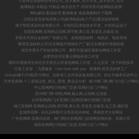
宁波奇达智能科技有限公司_技术服务_技术开发_技术咨询_技术
玻璃制品-木制品-竹制品-电水壶生产-河间市美式玻璃制品有限
网站建设-数据处理-数据恢复-南皮视频制作下载网
日照洽喜安家电有限公司|家用电器|电子产品|通讯器材销售
海宁智富漂染科技有限公司、针纺织品漂染技术开发、针纺织品设计
岳阳泵阀网-泵阀网止回阀,调节阀,离心泵,管道泵,自吸泵,化
常熟市丹冉合金材料厂有限公司、发热电阻材料、电热丝、电热管销
鹰潭高温材料公司|天长陶瓷纤维棉生产厂家|天长陶瓷纤维棉价格
湖北华楚水产科技有限公司
莆田市荔城区谱家佳网络工作室
合肥市经开区董云网络科技工作室
莆田市湄洲湾北岸经济开发区山亭道锐网络工作室
八七五所
扣下科技技术
疗愈工作室 ：为爱服务 - I am here with you
慕课网-程序员的梦工厂
orange橘子(中国)官方网站
吉林省三合环保设备有限公司
崇左市轴承培训中心
洋木星座网-十二星座运程_财运_爱情_事业运分析
银川阀门网-阀门行业门户网站
中山泵阀网|行情|阀门交易-泵阀行业门户网站
苏州阀门网-球阀,闸阀,截止阀,止回阀,过滤器
台州泵阀|阀门|水泵|阀门品牌|泵阀行情|阀门交易
镇江泵阀网-泵阀网止回阀,调节阀,离心泵,管道泵,自吸泵,化工泵,螺杆泵
盐城养花网 - 花卉品种图片分享及花卉种植、养殖技术大全网站
广州泵阀网-泵阀供应商，阀门网|水泵网|阀门品牌网泵阀价格，泵阀公司
衡阳泵阀网|行情|阀门交易-泵阀行业门户网站