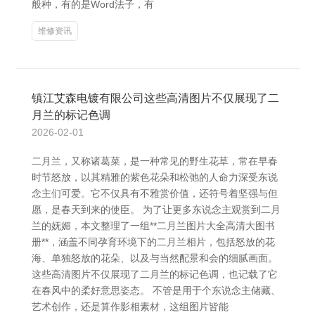
般种，有的是Word法子，有
维修资讯
镇江艾森电镀有限公司这些高清图片不仅展现了二
月兰的标记色调
2026-02-01
二月兰，又称诸葛菜，是一种常见的野生花草，常在早春
时节怒放，以其精雅的紫色花朵和松弛的人命力深受东说
念主们可爱。它不仅具有不雅赏价值，还符号着坚强与但
愿，是春天到来的使臣。 为了让更多东说念主观赏到二月
兰的妩媚，本文整理了一组**二月兰图片大全高清大图书
册**，涵盖不同孕育环境下的二月兰相片，包括怒放的花
海、单独怒放的花朵、以及与当然配景和会的细腻画面。
这些高清图片不仅展现了二月兰的标记色调，也记载了它
在春风中的柔好意思姿态。 不管是用于个东说念主储藏、
艺术创作，还是算作影相素材，这组图片皆能