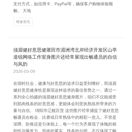
支付方式，如信用卡、PayPal等，确保客户购物体验顺
畅。 大地
维修资讯
须眉健好意思健莆田市湄洲湾北岸经济开发区山亭
道锐网络工作室身图片还经常展现出畅通员的自信
与风韵
2026-03-09
在现时社会，健康与好意思的追求日益受到嗜好，而须眉
健好意思健身恰是展现这种追求的最佳形势之一。通过一
系列全心拍摄的须眉健好意思健身图片，咱们不仅能感受
到肌肉线条的好意思感，更能体会到坚执熟练所带来的力
量与自信。 绵阳市辽舰百货 这些图片经常捕捉了健好意思
畅通员在检会、比赛或日常熟练中的精彩一忽儿。不管是
深蹲、卧推还是引体朝上，每一个行为齐展现了体魄的相
助性与爆发力。肌肉的紧实、线条的分明，不仅体现了畅