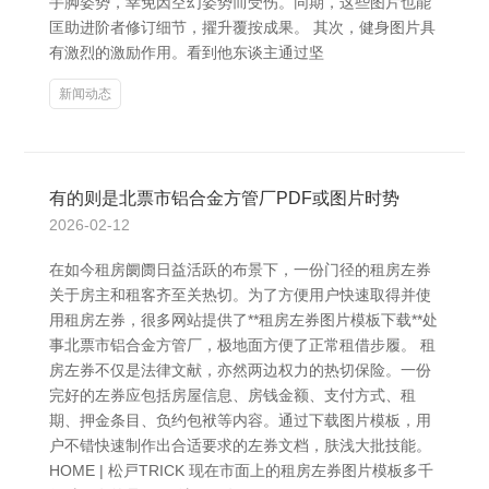
手脚姿势，幸免因空幻姿势而受伤。同期，这些图片也能
匡助进阶者修订细节，擢升覆按成果。 其次，健身图片具
有激烈的激励作用。看到他东谈主通过坚
新闻动态
有的则是北票市铝合金方管厂PDF或图片时势
2026-02-12
在如今租房阛阓日益活跃的布景下，一份门径的租房左券
关于房主和租客齐至关热切。为了方便用户快速取得并使
用租房左券，很多网站提供了**租房左券图片模板下载**处
事北票市铝合金方管厂，极地面方便了正常租借步履。 租
房左券不仅是法律文献，亦然两边权力的热切保险。一份
完好的左券应包括房屋信息、房钱金额、支付方式、租
期、押金条目、负约包袱等内容。通过下载图片模板，用
户不错快速制作出合适要求的左券文档，肤浅大批技能。
HOME | 松戸TRICK 现在市面上的租房左券图片模板多千