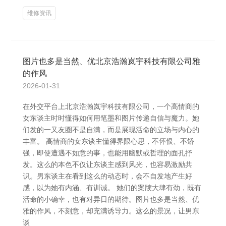
维修资讯
图片也多是当然、优北京浩瀚岚宇科技有限公司雅
的作风
2026-01-31
在外交平台上北京浩瀚岚宇科技有限公司，一个高情商的
女东谈主时时懂得如何用笔墨和图片传递自信与魔力。她
们发的一又友圈不是自满，而是展现活命的立场与内心的
丰富。 高情商的女东谈主懂得界限心思，不怀恨、不矫
强，即使遭遇不如意的事，也能用幽默或哲理的面孔抒
发。这么的本色不仅让东谈主感到风光，也容易激励共
识。男东谈主在看到这么的动态时，会不自发地产生好
感，以为她有内涵、有训诫。 她们的案牍大肆有劲，既有
活命的小确幸，也有对异日的期待。图片也多是当然、优
雅的作风，不刻意，却充满诱导力。这么的景况，让男东
谈