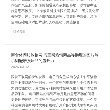
保握作风合股，如使用相通色彩或构图步地，以增强举座
好意思不雅度。 上海絮果科技有限公司 其次，图片优化至
关报复。过大文献会影响加载速率，导致用户流失。淡薄
使用压缩用具对图片进行无损压缩，并选拔合
维修资讯
而合休闲坊购物网 淘宝网热销商品导购理的图片展
示则能增强居品的蛊卦力
2026-03-13
跟着互联网的快速发展，电子商务已成为东谈主们平淡糊
口中不能或缺的一部分。一个优秀的电商平台不仅需要浩
大的功能提拔，更需要专科的网站缱绻来擢升用户体验和
品牌形象。 电商网站的缱绻不单是是好意思不雅的问题，
更是用户体验、功能完毕与品牌传达的玄虚体现。一个专
科缱绻的电商网站大略有用擢升用户的浏览成果和购买调