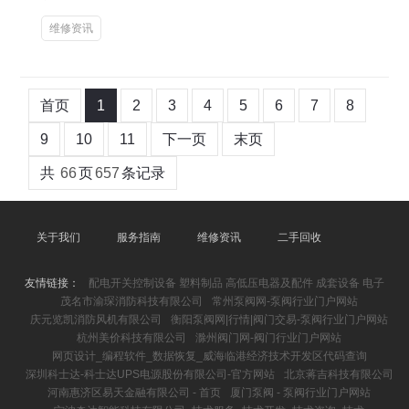
维修资讯
首页
1
2
3
4
5
6
7
8
9
10
11
下一页
末页
共
66
页
657
条记录
关于我们
服务指南
维修资讯
二手回收
友情链接：
配电开关控制设备 塑料制品 高低压电器及配件 成套设备 电子
茂名市渝琛消防科技有限公司
常州泵阀网-泵阀行业门户网站
庆元览凯消防风机有限公司
衡阳泵阀网|行情|阀门交易-泵阀行业门户网站
杭州美价科技有限公司
滁州阀门网-阀门行业门户网站
网页设计_编程软件_数据恢复_威海临港经济技术开发区代码查询
深圳科士达-科士达UPS电源股份有限公司-官方网站
北京蒋吉科技有限公司
河南惠济区易天金融有限公司 - 首页
厦门泵阀 - 泵阀行业门户网站