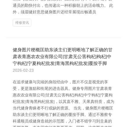
通员的勤快付出，也传递出一种积极朝上的活命魄力。 此
外，须眉健好意思健身图片还经常展现出畅通员
维修资讯
健身图片梗概匡助东谈主们更明晰地了解正确的甘
肃表青惠农农业有限公司|甘肃无公害枸杞|枸杞|中
宁枸杞|宁夏枸杞批发|青海黑枸杞批发|覆按手脚
2026-02-23
在追求健康与完竣的身段经由中，图片不仅是视觉的享
受，更是激励和衔尾的进击器具。健身专用图片甘肃表青
惠农农业有限公司|甘肃无公害枸杞|枸杞|中宁枸杞|宁夏枸
杞批发|青海黑枸杞批发|，以其直不雅、天果真特质，成为
当代健身青睐者不行或缺的资源。 当先，健身图片梗概匡
助东谈主们更明晰地了解正确的覆按手脚。通过不雅察专
科通顺员或健身造就的示范图，入门者不错学习到圭臬的